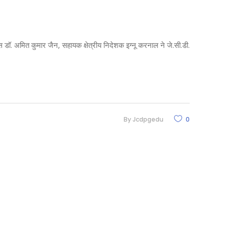
स डॉ. अमित कुमार जैन, सहायक क्षेत्रीय निदेशक इग्नू करनाल ने जे.सी.डी.
By
Jcdpgedu
0