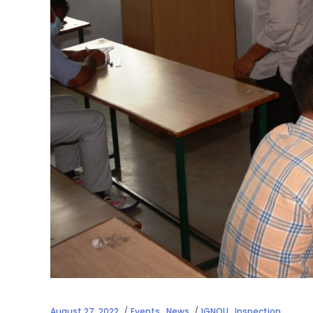
August 27, 2022
Events
,
News
IGNOU
,
Inspection