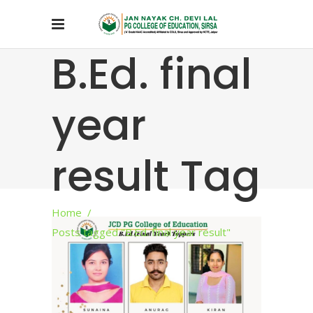
B.Ed. final
year
result Tag
Home
/
Posts tagged "B.Ed. final year result"