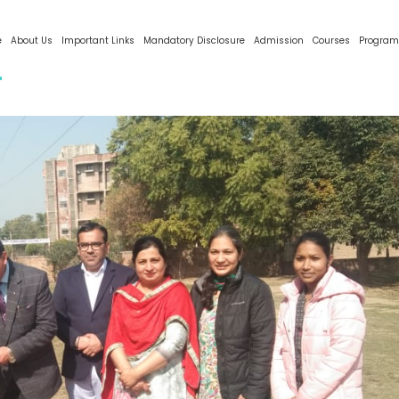
e
About Us
Important Links
Mandatory Disclosure
Admission
Courses
Program