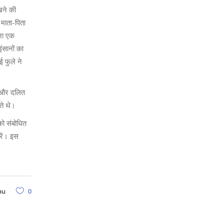
खने की
माता-पिता
रना एक
ंसानों का
 फुले ने
ि और दलित
ते थे।
 को संबोधित
करें। इस
hu
0