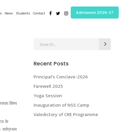
Admission 2026-27
s
News
Students
Contact
Search
for:
Recent Posts
Principal’s Conclave-2026
Farewell 2025
Yoga Session
 जिसका विषय
Inauguration of NSS Camp
Valedictory of CRE Programme
लेज के
। सर्वप्रथम