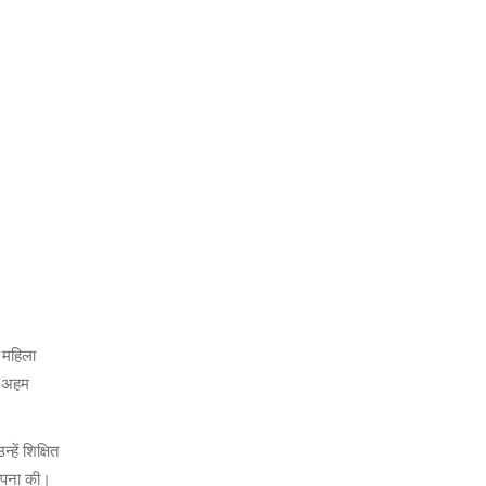
 महिला
ें अहम
हें शिक्षित
थापना की।