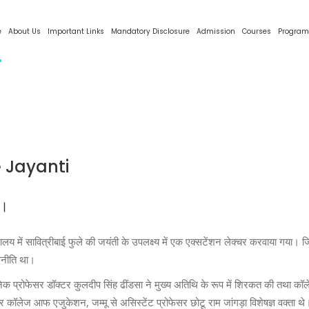
e
About Us
Important Links
Mandatory Disclosure
Admission
Courses
Program
e Jayanti
 ।
यालय में सावित्रीबाई फुले की जयंती के उपलक्ष्य में एक एक्सटेंशन लेक्चर करवाया गया।
रणनीति था।
ैज्ञानिक प्रोफेसर डॉक्टर कुलदीप सिंह ढींडसा ने मुख्य अतिथि के रूप में शिरकत की तथा कॉ
ॉलेज आफ एजुकेशन, जम्मू से असिस्टेंट प्रोफेसर छोटू राम जांगड़ा विशेषज्ञ वक्ता थे