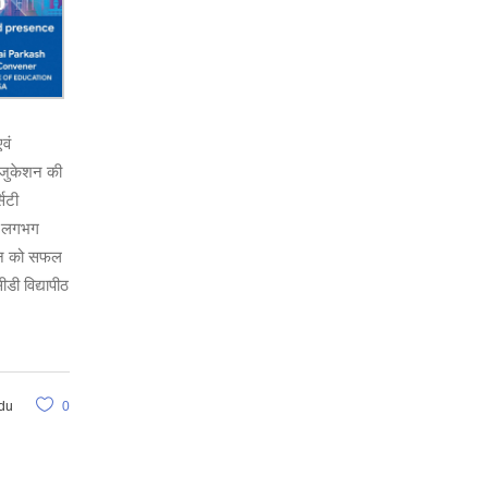
वं
 एजुकेशन की
सिटी
से लगभग
ेलन को सफल
डी विद्यापीठ
du
0