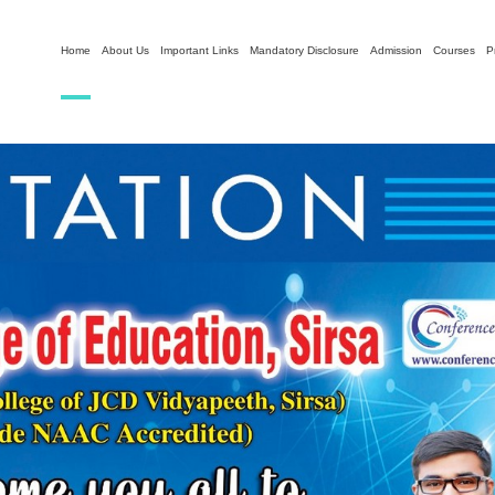
Home
About Us
Important Links
Mandatory Disclosure
Admission
Courses
P