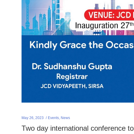
May 26, 2023
Events
,
News
Two day international conference t