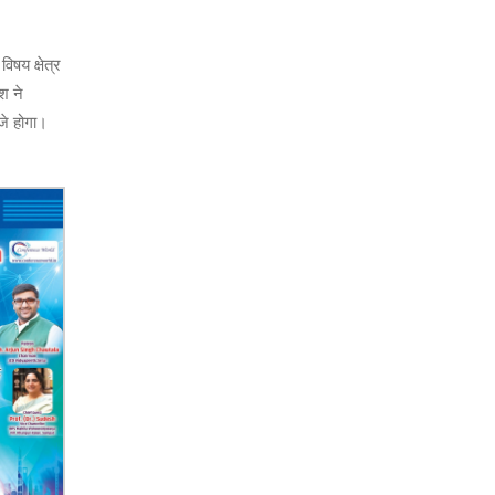
िषय क्षेत्र
श ने
जे होगा।