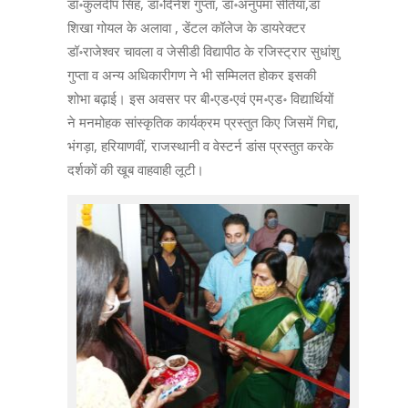
डॉ॰कुलदीप सिंह, डॉ॰दिनेश गुप्ता, डॉ॰अनुपमा सेतिया,डॉ
शिखा गोयल के अलावा , डेंटल कॉलेज के डायरेक्टर
डॉ॰राजेश्वर चावला व जेसीडी विद्यापीठ के रजिस्ट्रार सुधांशु
गुप्ता व अन्य अधिकारीगण ने भी सम्मिलत होकर इसकी
शोभा बढ़ाई। इस अवसर पर बी॰एड॰एवं एम॰एड॰ विद्यार्थियों
ने मनमोहक सांस्कृतिक कार्यक्रम प्रस्तुत किए जिसमें गिद्दा,
भंगड़ा, हरियाणवीं, राजस्थानी व वेस्टर्न डांस प्रस्तुत करके
दर्शकों की खूब वाहवाही लूटी।