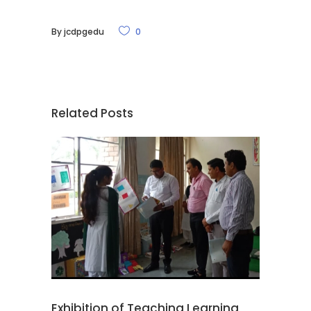
By
jcdpgedu
0
Related Posts
Exhibition of Teaching Learning