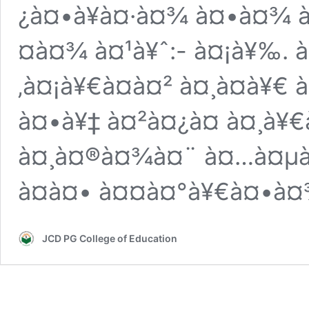
¿à¤•à¥à¤·à¤¾ à¤•à¤¾ 
¤à¤¾ à¤¹à¥ˆ:- à¤¡à¥‰.
‚à¤¡à¥€à¤à¤² à¤¸à¤­à¥€
à¤•à¥‡ à¤²à¤¿à¤ à¤¸à¥
à¤¸à¤®à¤¾à¤¨ à¤…à¤µà
à¤à¤• à¤¤à¤°à¥€à¤•à¤
JCD PG College of Education