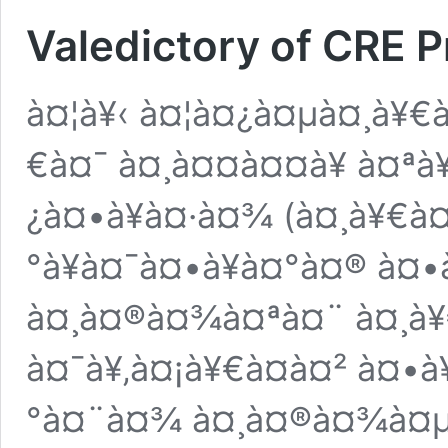
Valedictory of CRE
à¤¦à¥‹ à¤¦à¤¿à¤µà¤¸à¥€
€à¤¯ à¤¸à¤¤à¤¤à¥ à¤ªà
¿à¤•à¥à¤·à¤¾ (à¤¸à¥€
°à¥à¤¯à¤•à¥à¤°à¤® à
à¤¸à¤®à¤¾à¤ªà¤¨ à¤¸à¥
à¤¯à¥‚à¤¡à¥€à¤à¤² à¤•
°à¤¨à¤¾ à¤¸à¤®à¤¾à¤µ